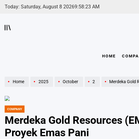
Skip
Today: Saturday, August 8 2026
9
:
58
:
24
AM
to
content
HOME
COMPA
Home
2025
October
2
Merdeka Gold Res
COMPANY
POSTED
IN
Merdeka Gold Resources (E
Proyek Emas Pani