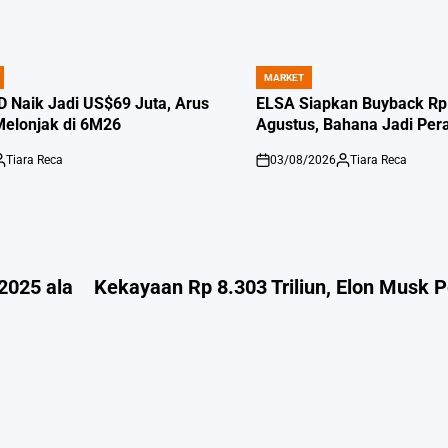
MARKET
POSTED
IN
 Naik Jadi US$69 Juta, Arus
ELSA Siapkan Buyback Rp1
Melonjak di 6M26
Agustus, Bahana Jadi Per
Tiara Reca
03/08/2026
Tiara Reca
osted
on
Posted
y
by
2025 ala
Kekayaan Rp 8.303 Triliun, Elon Musk 