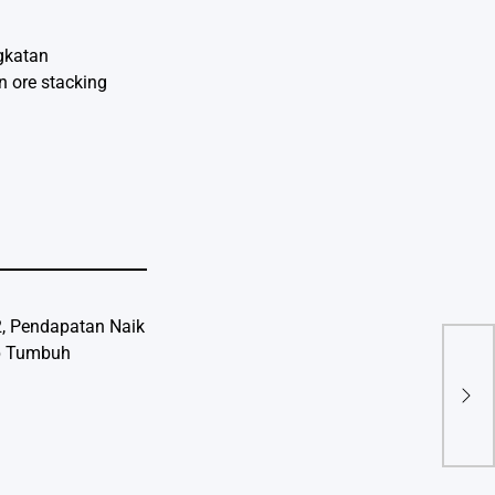
gkatan
n ore stacking
Keka
Mus