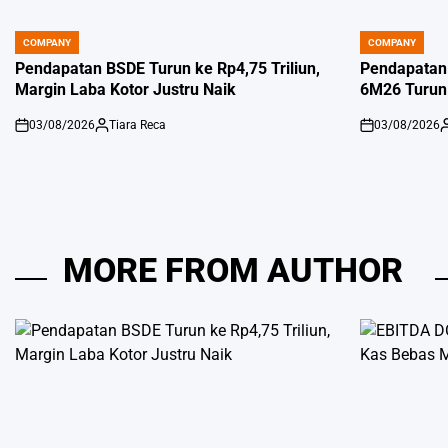
COMPANY
COMPANY
POSTED
POSTED
IN
IN
Pendapatan BSDE Turun ke Rp4,75 Triliun,
Pendapatan
Margin Laba Kotor Justru Naik
6M26 Turun
03/08/2026
Tiara Reca
03/08/2026
on
Posted
on
P
by
b
MORE FROM AUTHOR