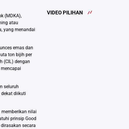
VIDEO PILIHAN
bk (MDKA),
ning atau
a, yang menandai
 ounces emas dan
a ton bijih per
ch (CIL) dengan
k mencapai
n seluruh
ekat diikuti
 memberikan nilai
tuhi prinsip Good
 dirasakan secara