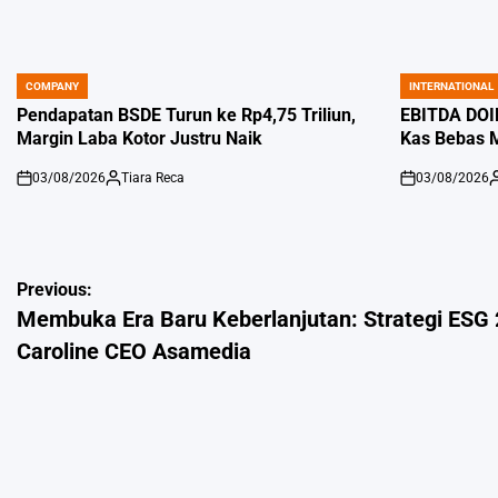
COMPANY
INTERNATIONAL
POSTED
POSTED
IN
IN
Pendapatan BSDE Turun ke Rp4,75 Triliun,
EBITDA DOID
Margin Laba Kotor Justru Naik
Kas Bebas 
03/08/2026
Tiara Reca
03/08/2026
on
Posted
on
P
by
b
Post
Previous:
Membuka Era Baru Keberlanjutan: Strategi ESG 
navigation
Caroline CEO Asamedia