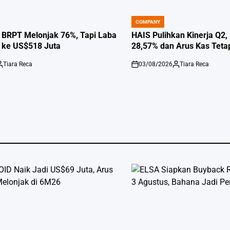
COMPANY
POSTED
IN
 BRPT Melonjak 76%, Tapi Laba
HAIS Pulihkan Kinerja Q2
 ke US$518 Juta
28,57% dan Arus Kas Tet
Tiara Reca
03/08/2026
Tiara Reca
osted
on
Posted
y
by