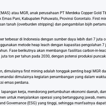
EMAS) atau MGR, anak perusahaan PT Merdeka Copper Gold T
 Emas Pani, Kabupaten Pohuwato, Provinsi Gorontalo. First mi
n tanah (overburden stripping) dan pengambilan bijih pertam
 terbesar di Indonesia dengan sumber daya lebih dari 7 juta
ggunakan metode heap leach dengan kapasitas pengolahan 7 jut
tahun. Fase berikutnya akan membangun fasilitas carbon-in-lea
2 juta ton per tahun pada 2030, dengan potensi produksi punca
, dimulainya first mining adalah tonggak penting bagi MGR da
nandai dimulainya kegiatan penambangan yang dalam waktu d
uksi emas perdana.
n lapangan kerja, mendorong pertumbuhan ekonomi daerah, dan
men untuk menjalankan operasi yang bertanggung jawab, mema
, and Governance (ESG) yang tinggi, sehingga manfaatnya dapat