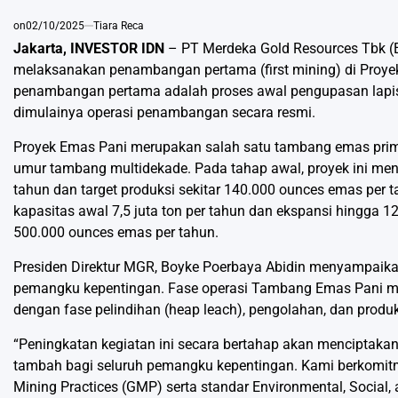
on
02/10/2025
Tiara Reca
Jakarta, INVESTOR IDN
– PT Merdeka Gold Resources Tbk (
melaksanakan penambangan pertama (first mining) di Proyek
penambangan pertama adalah proses awal pengupasan lapisa
dimulainya operasi penambangan secara resmi.
Proyek Emas Pani merupakan salah satu tambang emas primer
umur tambang multidekade. Pada tahap awal, proyek ini men
tahun dan target produksi sekitar 140.000 ounces emas per 
kapasitas awal 7,5 juta ton per tahun dan ekspansi hingga 1
500.000 ounces emas per tahun.
Presiden Direktur MGR, Boyke Poerbaya Abidin menyampaikan
pemangku kepentingan. Fase operasi Tambang Emas Pani me
dengan fase pelindihan (heap leach), pengolahan, dan prod
“Peningkatan kegiatan ini secara bertahap akan menciptaka
tambah bagi seluruh pemangku kepentingan. Kami berkomit
Mining Practices (GMP) serta standar Environmental, Social