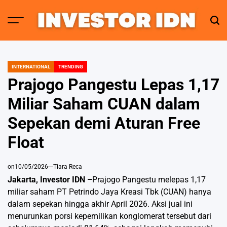
Skip
to
Menu
Sear
INVESTOR
content
IDN
INTERNATIONAL
TRENDING
POSTED
IN
Prajogo Pangestu Lepas 1,17
Miliar Saham CUAN dalam
Sepekan demi Aturan Free
Float
on
10/05/2026
Tiara Reca
Jakarta, Investor IDN –
Prajogo Pangestu melepas 1,17
miliar saham PT Petrindo Jaya Kreasi Tbk (CUAN) hanya
dalam sepekan hingga akhir April 2026. Aksi jual ini
menurunkan porsi kepemilikan konglomerat tersebut dari