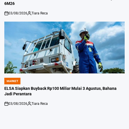
6M26
03/08/2026
Tiara Reca
on
Posted
by
MARKET
POSTED
IN
ELSA Siapkan Buyback Rp100 Miliar Mulai 3 Agustus, Bahana
Jadi Perantara
03/08/2026
Tiara Reca
on
Posted
by