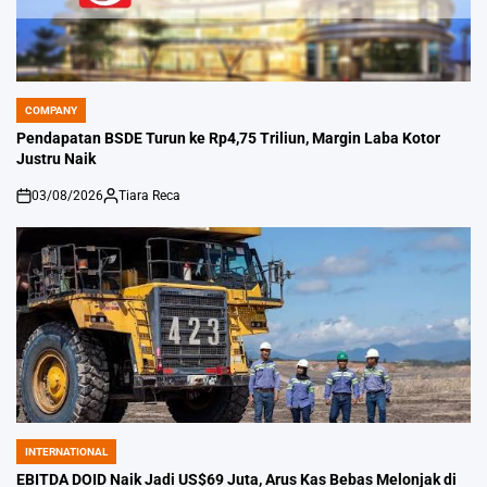
COMPANY
POSTED
IN
Pendapatan BSDE Turun ke Rp4,75 Triliun, Margin Laba Kotor
Justru Naik
03/08/2026
Tiara Reca
on
Posted
by
INTERNATIONAL
POSTED
IN
EBITDA DOID Naik Jadi US$69 Juta, Arus Kas Bebas Melonjak di