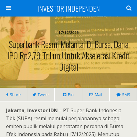
INVESTOR INDEPENDEN
17/12/2025
Superbank Resmi Melantai Di Bursa, Dana
IPO Rp2,79 Triliun Untuk Akselerasi Kredit
Digital
Share
Tweet
Pin
Mail
SMS
Jakarta, Investor IDN
– PT Super Bank Indonesia
Tbk (SUPA) resmi memulai perjalanannya sebagai
emiten publik melalui pencatatan perdana di Bursa
Efek Indonesia pada Rabu (17/12/2025). Menutup